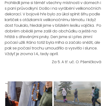
Prohlédli jsme si téměř všechny místnosti v domech i
s paní průvodkyní. Došlo i na vyrábění velikonočních
dekorací. V bojové hře bylo za úkol splnit šifru podle
kartiček s otázkami k velikonočnímu tématu. I když
dost foukalo, hledali jsme v blízkém lesíku vajíčka. Po
dobrém obědě jsme zašli do obchůdku a ještě na
hřiště s dřevěnými prvky. Den jsme si i přes zimní
počasí užili. Ráno totiž byla mlha a začalo sněžit, ale
pak se počasí trochu umoudřilo a vysvitlo i slunce.
Vždyť je zrovna 1.4., tedy apríl.
Za 5. A tř. uč. O. Pšeničková