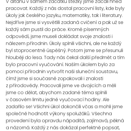
V altánu v samém začátku stezky jsme začali hned
pracovat. Každý z nás dostal pracovní listy, kde byly
úkoly jak českého jazyku, matematiky, tak i literatury.
Nejdříve jsme si vysvětlili zadaná cvičení a pak už se
každý sám pustil do práce. Kromě písemných
odpovědí, jsme museli dokládat svoje znalosti i
nálezem přírodnin. Úkoly splnili všichni, ale ne každý
byl stoprocentně úspěšný. Potom jsme se přesunuli
hlouběji do lesa. Tady nás čekal další předmět a tím
bylo pracovní vyučování. Naším úkolem bylo za
pomoci přírodnin vytvořit naši sluneční soustavu,
čímž jsme si současně zopakovali i znalosti
z přírodovědy. Pracovali jsme ve dvojicích a měli
jsme co dělat, abychom zadané téma splnili
v časovém limitu jedné vyučovací hodiny. Ale
zadařilo se! Všichni úkol dokončili včas a mohli jsme
společně hodnotit výkony spolužáků. Všechna
provedení byla opravdu nápaditá, zajímavá, pěkná
a názorná. Každý z nás dokázal perfektně popsat,