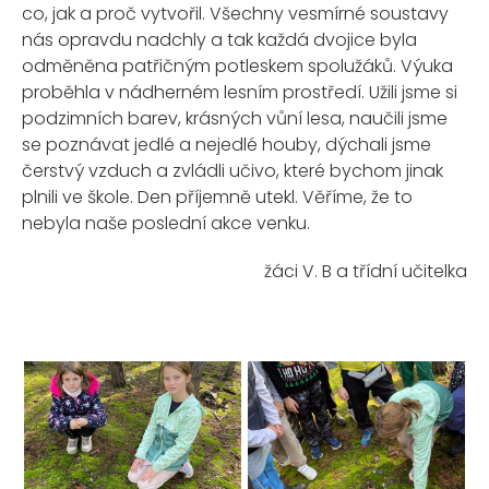
co, jak a proč vytvořil. Všechny vesmírné soustavy
nás opravdu nadchly a tak každá dvojice byla
odměněna patřičným potleskem spolužáků. Výuka
proběhla v nádherném lesním prostředí. Užili jsme si
podzimních barev, krásných vůní lesa, naučili jsme
se poznávat jedlé a nejedlé houby, dýchali jsme
čerstvý vzduch a zvládli učivo, které bychom jinak
plnili ve škole. Den příjemně utekl. Věříme, že to
nebyla naše poslední akce venku.
žáci V. B a třídní učitelka