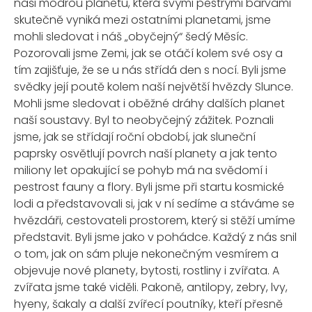
naši modrou planetu, která svými pestrými barvami
skutečně vyniká mezi ostatními planetami, jsme
mohli sledovat i náš „obyčejný“ šedý Měsíc.
Pozorovali jsme Zemi, jak se otáčí kolem své osy a
tím zajišťuje, že se u nás střídá den s nocí. Byli jsme
svědky její poutě kolem naší největší hvězdy Slunce.
Mohli jsme sledovat i oběžné dráhy dalších planet
naší soustavy. Byl to neobyčejný zážitek. Poznali
jsme, jak se střídají roční období, jak sluneční
paprsky osvětlují povrch naší planety a jak tento
miliony let opakující se pohyb má na svědomí i
pestrost fauny a flory. Byli jsme při startu kosmické
lodi a představovali si, jak v ní sedíme a stáváme se
hvězdáři, cestovateli prostorem, který si stěží umíme
představit. Byli jsme jako v pohádce. Každý z nás snil
o tom, jak on sám pluje nekonečným vesmírem a
objevuje nové planety, bytosti, rostliny i zvířata. A
zvířata jsme také viděli. Pakoně, antilopy, zebry, lvy,
hyeny, šakaly a další zvířecí poutníky, kteří přesně