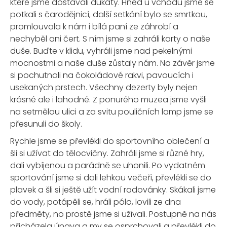
které jsme dostávali dukáty. Hned u vchodu jsme se
potkali s čarodějnicí, další setkání bylo se smrtkou,
promlouvala k nám i bílá paní ze záhrobí a
nechyběl ani čert. S ním jsme si zahráli karty o naše
duše. Buďte v klidu, vyhráli jsme nad pekelnými
mocnostmi a naše duše zůstaly nám. Na závěr jsme
si pochutnali na čokoládové rakvi, pavoucích i
usekaných prstech. Všechny dezerty byly nejen
krásné ale i lahodné. Z ponurého muzea jsme vyšli
na setmělou ulici a za svitu pouličních lamp jsme se
přesunuli do školy.
Rychle jsme se převlékli do sportovního oblečení a
šli si užívat do tělocvičny. Zahráli jsme si různé hry,
dali vybíjenou a parádně se uhonili. Po vydatném
sportování jsme si dali lehkou večeři, převlékli se do
plavek a šli si ještě užít vodní radovánky. Skákali jsme
do vody, potápěli se, hráli pólo, lovili ze dna
předměty, no prostě jsme si užívali. Postupně na nás
přicházela únava a my se osprchovali a převlékli do