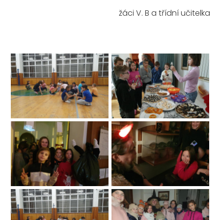
žáci V. B a třídní učitelka