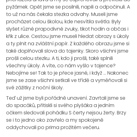
pyžámek. Opět jsme se posilnili, napili a odpočinuli. A
to už na nás čekala stezka odvahy. Museli jsme
procházet celou školou, kde nesvítila světla. Byly
slyšet různé prapodivné zvuky, tikot hodin a občas i
křik z ulice. Cestou jsme museli hledat obrazy s úkoly
a ty plnit na zvláštní papír. Z každého obrazu jsme si
také doplňovali slova do tajenky. Skoro všichni jsme
prošli celou stezku. A ti, kdo ji prošli, také splnili
všechny úkoly. A víte, co nám vyšlo v tajence?
Nebojíme se! Tak to je přece jasné, i když … Nakonec
jsme se zase všichni setkali ve třídě a vyměňovali si
své zážitky z noční školy.
Teď už jsme byli pořádně unavení. Zavrtali jsme se
do spacáků, přitiskli si svého plyšáka a jedním
očkem sledovali pohádku S čerty nejsou žerty. Brzy
se i to jedno oko zavřelo a my spokojeně
oddychovali po prima prožitém večeru.