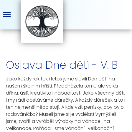
Oslava Dne dětí - V. B
Jako každý rok tak i letos jsme slavili Den dětí na
našem školním hřišti. Předcházela tomu ale velká
dřina, úsilí, kreativita i nápaditost. Jako všechny děti,
i my rádi dostáváme dárečky. A každý dáreček a to i
ten nejmenší něco stojí. A kde vzít penízky, aby bylo
radováníčko? Museli jsme si je vydělat! Vymýšleli
jsme, tvořili a vyráběli výrobky na Vánoce i na
Velikonoce. Pořádali jsme vánoční i velikonoční