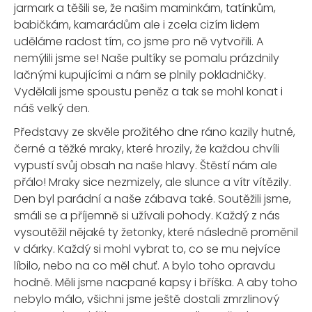
jarmark a těšili se, že našim maminkám, tatínkům,
babičkám, kamarádům ale i zcela cizím lidem
uděláme radost tím, co jsme pro ně vytvořili. A
nemýlili jsme se! Naše pultíky se pomalu prázdnily
lačnými kupujícími a nám se plnily pokladničky.
Vydělali jsme spoustu peněz a tak se mohl konat i
náš velký den.
Představy ze skvěle prožitého dne ráno kazily hutné,
černé a těžké mraky, které hrozily, že každou chvíli
vypustí svůj obsah na naše hlavy. Štěstí nám ale
přálo! Mraky sice nezmizely, ale slunce a vítr vítězily.
Den byl parádní a naše zábava také. Soutěžili jsme,
smáli se a příjemně si užívali pohody. Každý z nás
vysoutěžil nějaké ty žetonky, které následně proměnil
v dárky. Každý si mohl vybrat to, co se mu nejvíce
líbilo, nebo na co měl chuť. A bylo toho opravdu
hodně. Měli jsme nacpané kapsy i bříška. A aby toho
nebylo málo, všichni jsme ještě dostali zmrzlinový