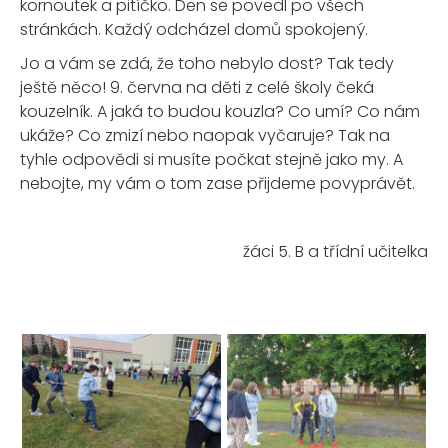
kornoutek a pitíčko. Den se povedl po všech
stránkách. Každý odcházel domů spokojený.
Jo a vám se zdá, že toho nebylo dost? Tak tedy
ještě něco! 9. června na děti z celé školy čeká
kouzelník. A jaká to budou kouzla? Co umí? Co nám
ukáže? Co zmizí nebo naopak vyčaruje? Tak na
tyhle odpovědi si musíte počkat stejně jako my. A
nebojte, my vám o tom zase přijdeme povyprávět.
žáci 5. B a třídní učitelka