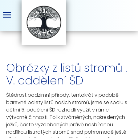
Obrázky z listů stromů .
V. oddělení ŠD
Štědrost podzimní přírody, tentokrát v podobě
barevné palety listů našich stromů, jsme se spolu s
dětmi 5. oddělení ŠD rozhodli využít v rámci
výtvarné činnosti. Tolik ztvárněných, nakreslených
ježků, často vyzdobených právě nasbíranou
nadílkou listnatých stromů snad pohromadě ještě