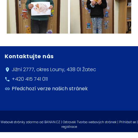
Kontaktujte nás
Jižní 2777, okres Louny, 438 01 Žatec
+420 415 741 011
Předchozí verze našich stránek
Webové stránky zdarma
od
BANAN.CZ
|
Ostravski Tvorba webových stránek
|
Přihlásit se
|
registrace