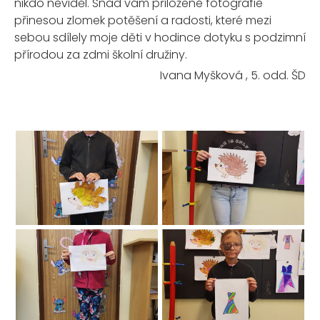
nikdo neviděl.
Snad vám přiložené fotografie
přinesou zlomek potěšení a radosti, které mezi
sebou sdílely moje děti v hodince dotyku s podzimní
přírodou za zdmi školní družiny.
Ivana Myšková , 5. odd. ŠD