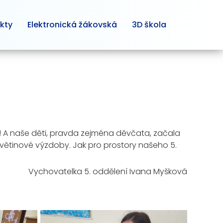
kty
Elektronická žákovská
3D škola
mi! A naše děti, pravda zejména děvčata, začala
í květinové výzdoby. Jak pro prostory našeho 5.
Vychovatelka 5. oddělení Ivana Myšková