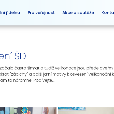
lní jídelna
Pro veřejnost
Akce a soutěže
Konta
ení ŠD
ky začalo často šimrat a tudíž velikonoce jsou přede dveř
okrát "zápichy" a další jarní motivy k osvěžení velikonočn
nám to náramně! Podívejte....