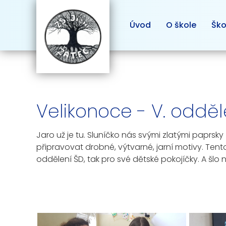
Úvod
O škole
Ško
Velikonoce - V. odděl
Jaro už je tu. Sluníčko nás svými zlatými paprs
připravovat drobné, výtvarné, jarní motivy. Tent
oddělení ŠD, tak pro své dětské pokojíčky. A šlo 