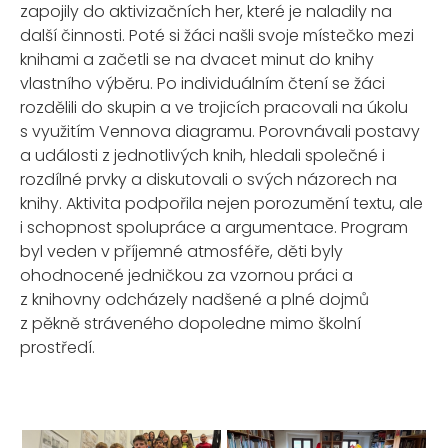
zapojily do aktivizačních her, které je naladily na
další činnosti. Poté si žáci našli svoje místečko mezi
knihami a začetli se na dvacet minut do knihy
vlastního výběru. Po individuálním čtení se žáci
rozdělili do skupin a ve trojicích pracovali na úkolu
s využitím Vennova diagramu. Porovnávali postavy
a události z jednotlivých knih, hledali společné i
rozdílné prvky a diskutovali o svých názorech na
knihy. Aktivita podpořila nejen porozumění textu, ale
i schopnost spolupráce a argumentace. Program
byl veden v příjemné atmosféře, děti byly
ohodnocené jedničkou za vzornou práci a
z knihovny odcházely nadšené a plné dojmů
z pěkně stráveného dopoledne mimo školní
prostředí.