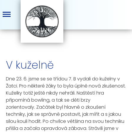
V kuželně
Dne 23. 6. jsme se se třídou 7. B vydali do kuželny v
Žatci. Pro některé žáky to byla úplně nová zkušenost.
Kuželky totiž ještě nikdy nehráli. Naštěstí hra
připomíná bowling, a tak se děti brzy
zorientovaly. Začátek byl hlavně o zkoušení
techniky, jak se správně postavit, jak mířit a s jakou
silou kouli hodit. Po chvilce většina na svou techniku
přišla a začala opravdová zábava. Strávili jsme v