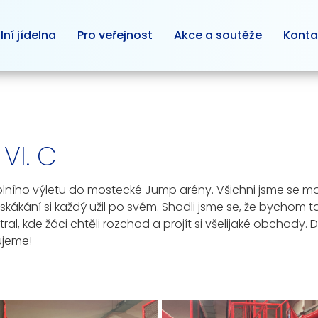
lní jídelna
Pro veřejnost
Akce a soutěže
Konta
VI. C
i školního výletu do mostecké Jump arény. Všichni jsme se moc
ákání si každý užil po svém. Shodli jsme se, že bychom tam
ral, kde žáci chtěli rozchod a projít si všelijaké obchody.
ujeme!