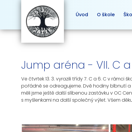
Úvod
O škole
Ško
Jump aréna - VII. C a 
Ve čtvrtek 13. 3. vyrazili třídy 7. C a 6. C v rámc
pořádně se odreagujeme. Dvě hodiny blbnutí a sk
měli jsme ještě další slíbenou zastávku v OC Cent
s myšlenkami na další společný výlet. Všem děk