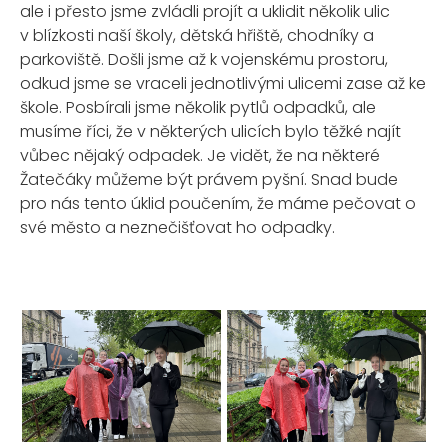
ale i přesto jsme zvládli projít a uklidit několik ulic
v blízkosti naší školy, dětská hřiště, chodníky a
parkoviště. Došli jsme až k vojenskému prostoru,
odkud jsme se vraceli jednotlivými ulicemi zase až ke
škole. Posbírali jsme několik pytlů odpadků, ale
musíme říci, že v některých ulicích bylo těžké najít
vůbec nějaký odpadek. Je vidět, že na některé
Žatečáky můžeme být právem pyšní. Snad bude
pro nás tento úklid poučením, že máme pečovat o
své město a neznečišťovat ho odpadky.