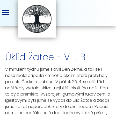
Úklid Žatce - VIII. B
V minulém týdnu jsme slavili Den Země, a tak se i
naše škola připojila k mnoha akcím, které probíhaly
po celé České republice. V pátek 25. 4. se pět tříd
naší školy vydalo uklízet nejbližší okolí. Pro naši třídu
to byla premiéra. Vyzbrojeni gumovými rukavicemi a
igelitovými pytli jsme se vydali do ulic Žatce a začali
jsme sbírat nepořádek, který do ulic nepatří. Počasí
nám sice nepřálo, celé dopoledne vydatně pršelo,