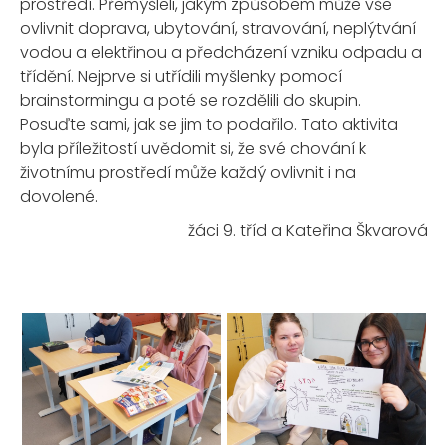
prostředí. Přemýšleli, jakým způsobem může vše
ovlivnit doprava, ubytování, stravování, neplýtvání
vodou a elektřinou a předcházení vzniku odpadu a
třídění. Nejprve si utřídili myšlenky pomocí
brainstormingu a poté se rozdělili do skupin.
Posuďte sami, jak se jim to podařilo. Tato aktivita
byla příležitostí uvědomit si, že své chování k
životnímu prostředí může každý ovlivnit i na
dovolené.
žáci 9. tříd a Kateřina Škvarová