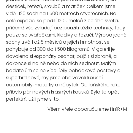
destiček, řetězů, šroubů a matiček. Celkem jsme
viděli 120 soch na 1 500 metrech čtverečních. Na
celé expozici se podílí 120 umělců z celého světa,
přičemž vše zvládají bez použití těžké techniky, tedy
pouze se svářečkami, kladivy a řezači. Výroba jedné
sochy trvá 1 až 8 měsíců a jejich hmotnost se
pohybuje od 300 do 1 500 kilogramů. V galerii je
dovoleno si exponáty osahat, půjčit si zbraně, a
dokonce si na ně nebo do nich sednout. Malým
badatelům se nejvíce líbily pohádkové postavy a
superhrdinové, my jsme obdivovali luxusní
automobily, motorky a nábytek. Od loňského roku
přibylo pár nových krásných kousků. Bylo to opět
perfektní, užili jsme si to.
Všem vřele doporučujeme HníR+M