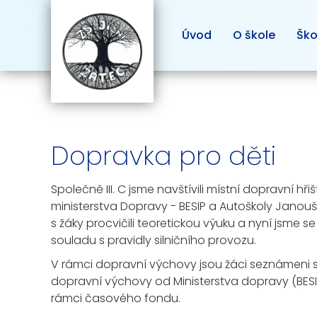
Úvod
O škole
Ško
Dopravka pro děti
Společně III. C jsme navštívili místní dopravní 
ministerstva Dopravy - BESIP a Autoškoly Janouš.
s žáky procvičili teoretickou výuku a nyní jsme se
souladu s pravidly silničního provozu.
V rámci dopravní výchovy jsou žáci seznámeni 
dopravní výchovy od Ministerstva dopravy (BESIP
rámci časového fondu.