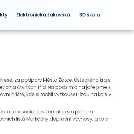
kty
Elektronická žákovská
3D škola
okrese, za podpory Města Žatce, Ústeckého kraje,
ích a čtvrtých tříd. Na podzim a na jaře jsme si
avní hřiště, kde si mohli vyzkoušet jízdu na kole v
ch, a to v souladu s Tematickým plánem
ovních listů Markétiny dopravní výchovy, a to v