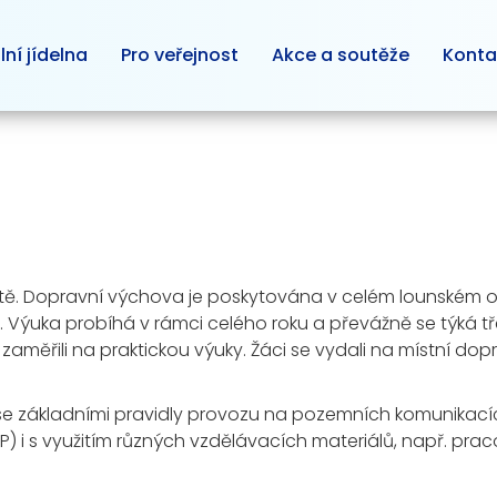
lní jídelna
Pro veřejnost
Akce a soutěže
Konta
hřiště. Dopravní výchova je poskytována v celém lounském 
 Výuka probíhá v rámci celého roku a převážně se týká třet
 zaměřili na praktickou výuky. Žáci se vydali na místní dopr
se základními pravidly provozu na pozemních komunikací
) i s využitím různých vzdělávacích materiálů, např. prac