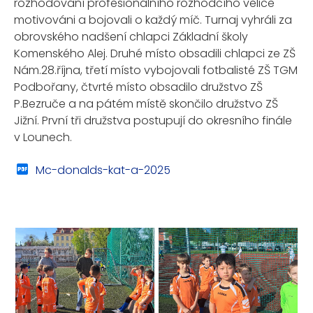
rozhodování profesionálního rozhodčího velice
motivováni a bojovali o každý míč. Turnaj vyhráli za
obrovského nadšení chlapci Základní školy
Komenského Alej. Druhé místo obsadili chlapci ze ZŠ
Nám.28.října, třetí místo vybojovali fotbalisté ZŠ TGM
Podbořany, čtvrté místo obsadilo družstvo ZŠ
P.Bezruče a na pátém místě skončilo družstvo ZŠ
Jižní. První tři družstva postupují do okresního finále
v Lounech.
Mc-donalds-kat-a-2025