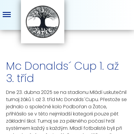
Mc Donalds´ Cup 1. až
3. tříd
Dne 23. dubna 2025 se na stadionu Mládí uskutečnil
turnaj žáků 1. až 3. tříd Mc Donalds´Cupu. Přestože se
jednalo o společné kolo Podbořan a Žatce,
přihlásilo se v této nejmladší kategorii pouze pět
základní škol. Turnaj se za pěkného počasí hrál
systémem každý s každým. Mladí fotbalisté byli při