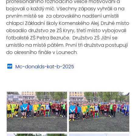
profesionálního rozhodčího velice motivováni a
bojovali o každý míč. Všechny zápasy vyhráli a na
prvním místě se za obrovského nadšení umístili
chlapci Základní školy Komenského Alej. Druhé místo
obsadilo družstvo ze ZŠ Kryry, třetí místo vybojovali
fotbalisté ZŠ Petra Bezruče. Družstvo ZŠ Jižní se
umístilo na místě pátém. První tři družstva postupují
do okresního finále v Lounech.
Mc-donalds-kat-b-2025