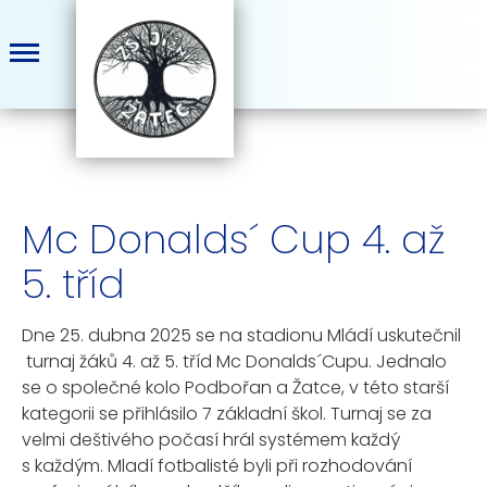
Mc Donalds´ Cup 4. až
5. tříd
Dne 25. dubna 2025 se na stadionu Mládí uskutečnil
turnaj žáků 4. až 5. tříd Mc Donalds´Cupu. Jednalo
se o společné kolo Podbořan a Žatce, v této starší
kategorii se přihlásilo 7 základní škol. Turnaj se za
velmi deštivého počasí hrál systémem každý
s každým. Mladí fotbalisté byli při rozhodování