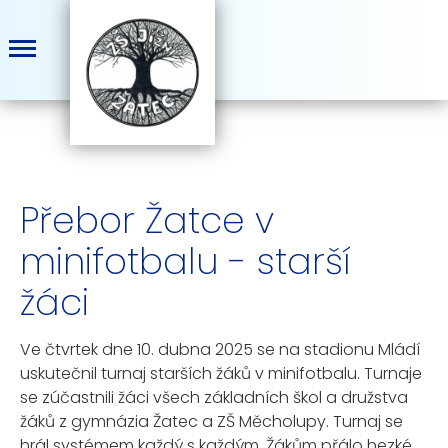
Přebor Žatce v
minifotbalu - starší
žáci
Ve čtvrtek dne 10. dubna 2025 se na stadionu Mládí
uskutečnil turnaj starších žáků v minifotbalu. Turnaje
se zúčastnili žáci všech základních škol a družstva
žáků z gymnázia Žatec a ZŠ Měcholupy. Turnaj se
hrál systémem každý s každým. Žákům přálo hezké