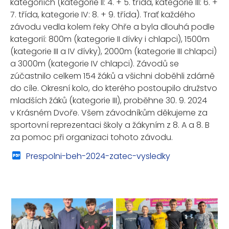
kategoriích (kategorie II: 4. + 5. třída, kategorie III: 6. +
7. třída, kategorie IV: 8. + 9. třída). Trať každého
závodu vedla kolem řeky Ohře a byla dlouhá podle
kategorií: 800m (kategorie II dívky i chlapci), 1500m
(kategorie III a IV dívky), 2000m (kategorie III chlapci)
a 3000m (kategorie IV chlapci). Závodů se
zúčastnilo celkem 154 žáků a všichni doběhli zdárně
do cíle. Okresní kolo, do kterého postoupilo družstvo
mladších žáků (kategorie III), proběhne 30. 9. 2024
v Krásném Dvoře. Všem závodníkům děkujeme za
sportovní reprezentaci školy a žákyním z 8. A a 8. B
za pomoc při organizaci tohoto závodu.
Prespolni-beh-2024-zatec-vysledky