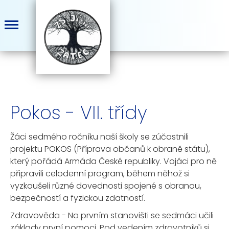
Pokos - VII. třídy
Žáci sedmého ročníku naší školy se zúčastnili
projektu POKOS (Příprava občanů k obraně státu),
který pořádá Armáda České republiky. Vojáci pro ně
připravili celodenní program, během něhož si
vyzkoušeli různé dovednosti spojené s obranou,
bezpečností a fyzickou zdatností.
Zdravověda - Na prvním stanovišti se sedmáci učili
základy první pomoci. Pod vedením zdravotníků si