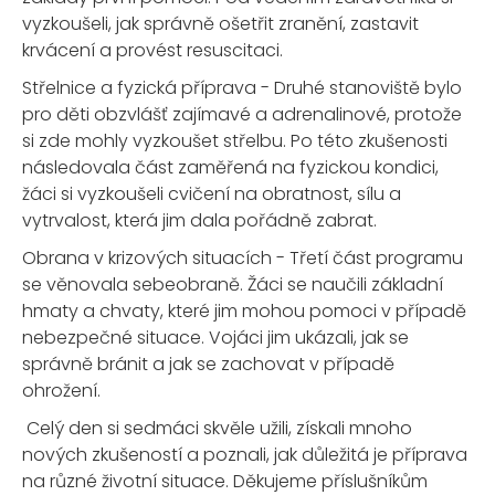
vyzkoušeli, jak správně ošetřit zranění, zastavit
krvácení a provést resuscitaci.
Střelnice a fyzická příprava - Druhé stanoviště bylo
pro děti obzvlášť zajímavé a adrenalinové, protože
si zde mohly vyzkoušet střelbu. Po této zkušenosti
následovala část zaměřená na fyzickou kondici,
žáci si vyzkoušeli cvičení na obratnost, sílu a
vytrvalost, která jim dala pořádně zabrat.
Obrana v krizových situacích - Třetí část programu
se věnovala sebeobraně. Žáci se naučili základní
hmaty a chvaty, které jim mohou pomoci v případě
nebezpečné situace. Vojáci jim ukázali, jak se
správně bránit a jak se zachovat v případě
ohrožení.
Celý den si sedmáci skvěle užili, získali mnoho
nových zkušeností a poznali, jak důležitá je příprava
na různé životní situace. Děkujeme příslušníkům