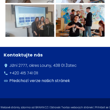
Kontaktujte nás
Jižní 2777, okres Louny, 438 01 Žatec
+420 415 741 011
Předchozí verze našich stránek
Webové stránky zdarma
od
BANAN.CZ
|
Ostravski Tvorba webových stránek
|
Přihlásit se
|