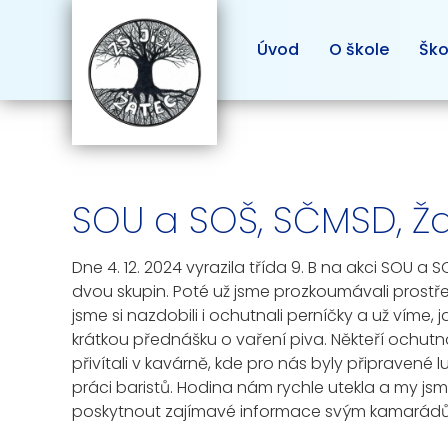
Úvod
O škole
Ško
SOU a SOŠ, SČMSD, Ža
Dne 4. 12. 2024 vyrazila třída 9. B na akci SOU a
dvou skupin. Poté už jsme prozkoumávali prostř
jsme si nazdobili i ochutnali perníčky a už víme, 
krátkou přednášku o vaření piva. Někteří ochutnal
přivítali v kavárně, kde pro nás byly připravené
práci baristů. Hodina nám rychle utekla a my jsm
poskytnout zajímavé informace svým kamará