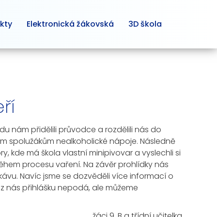
kty
Elektronická žákovská
3D škola
ří
du nám přidělili průvodce a rozdělili nás do
svým spolužákům nealkoholické nápoje. Následně
ry, kde má škola vlastní minipivovar a vyslechli si
á během procesu vaření. Na závěr prohlídky nás
 kávu. Navíc jsme se dozvěděli více informací o
do z nás přihlášku nepodá, ale můžeme
žáci 9. B a třídní učitelka