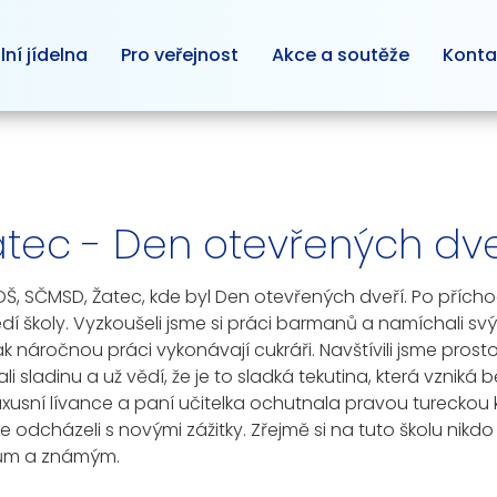
lní jídelna
Pro veřejnost
Akce a soutěže
Konta
tec - Den otevřených dve
 SOŠ, SČMSD, Žatec, kde byl Den otevřených dveří. Po přícho
edí školy. Vyzkoušeli jsme si práci barmanů a namíchali 
jak náročnou práci vykonávají cukráři. Navštívili jsme prosto
i sladinu a už vědí, že je to sladká tekutina, která vznik
 luxusní lívance a paní učitelka ochutnala pravou tureckou
e odcházeli s novými zážitky. Zřejmě si na tuto školu nik
dům a známým.