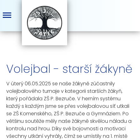
Volejbal - starší žákyně
V úterý 06.05.2025 se naše žákyně zúčastnily
volejbalového turnaje v kategorii starších žákyň,
který pořádala ZŠ P. Bezruče. V herním systému
každý s každým jsme se přes volejbalovou síť utkali
se ZŠ Komenského, ZŠ P. Bezruče a Gymnáziem. Po
většinu soutěže měly naše žákyně skvělou náladu a
kontrolu nad hrou. Díky své bojovnosti a motivaci
všechny utkání vyhrály, čímž se umístily na 1. místě