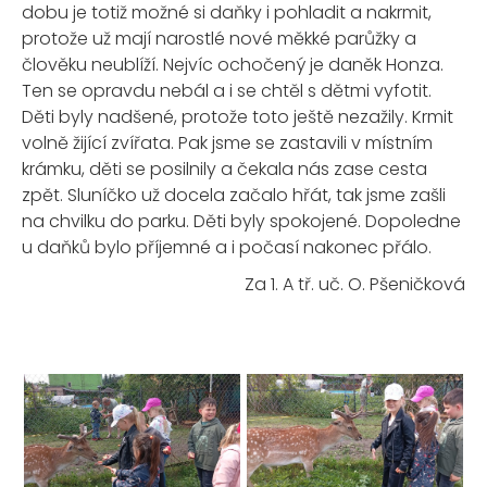
dobu je totiž možné si daňky i pohladit a nakrmit,
protože už mají narostlé nové měkké parůžky a
člověku neublíží. Nejvíc ochočený je daněk Honza.
Ten se opravdu nebál a i se chtěl s dětmi vyfotit.
Děti byly nadšené, protože toto ještě nezažily. Krmit
volně žijící zvířata. Pak jsme se zastavili v místním
krámku, děti se posilnily a čekala nás zase cesta
zpět. Sluníčko už docela začalo hřát, tak jsme zašli
na chvilku do parku. Děti byly spokojené. Dopoledne
u daňků bylo příjemné a i počasí nakonec přálo.
Za 1. A tř. uč. O. Pšeničková