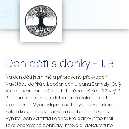
Den dětí s daňky - I. B
Na den dětí jsem měla připravené překvapení.
Návštěvu daňků v Libočanech u pana Zamrzly. Celý
víkend skoro propršel a i toto ráno pršelo. Jít? Nejít?
Počasí se nakonec k dětem smilovalo a přestalo
úplně pršet. Vypravili jsme se tedy pěšky parkem a
kolem koupaliště k daňkům do Libočan. Už nás
vyhlížel pan Zamrzla i daňci. Pro daňky jsme měli
také připravené dobrůtky-mrkve a jablka. V tuto