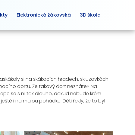
kty
Elektronická žákovská
3D škola
. Zaskákaly si na skákacích hradech, skluzavkách i
řepacího dortu. Že takový dort neznáte? Na
třepe se s ní tak dlouho, dokud nebude krém
 ještě i na malou pohádku. Děti řekly, že to byl