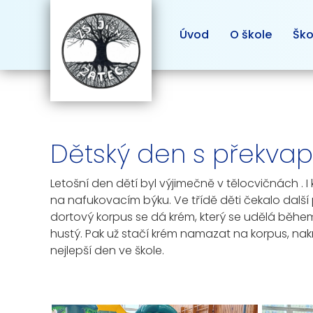
Úvod
O škole
Ško
Dětský den s překvape
Letošní den dětí byl výjimečně v tělocvičnách . I 
na nafukovacím býku. Ve třídě děti čekalo další 
dortový korpus se dá krém, který se udělá během
hustý. Pak už stačí krém namazat na korpus, nakráj
nejlepší den ve škole.