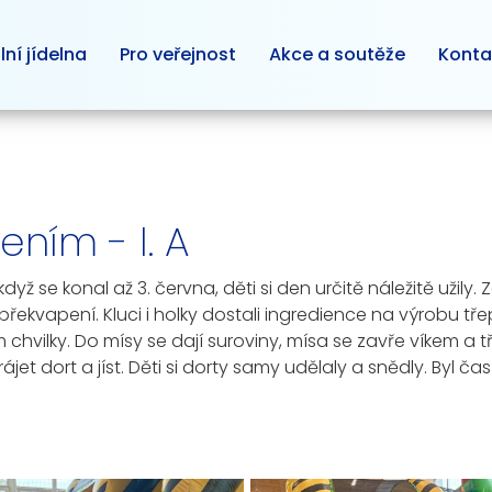
lní jídelna
Pro veřejnost
Akce a soutěže
Konta
ním - I. A
když se konal až 3. června, děti si den určitě náležitě užily
překvapení. Kluci i holky dostali ingredience na výrobu t
 chvilky. Do mísy se dají suroviny, mísa se zavře víkem a 
et dort a jíst. Děti si dorty samy udělaly a snědly. Byl čas