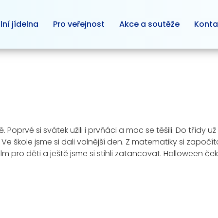
lní jídelna
Pro veřejnost
Akce a soutěže
Konta
 Poprvé si svátek užili i prvňáci a moc se těšili. Do třídy 
e škole jsme si dali volnější den. Z matematiky si započítali
ilm pro děti a ještě jsme si stihli zatancovat. Halloween ček