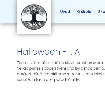
Úvod
O škole
Ško
Halloween - I. A
Tento svátek už se začíná slavit téměř pravidelně.
Někdo přinesl i občerstvení a to bylo moc prima. V
obrázek dýně. Promítli jsme si trošku strašidelný f
soutěže a tak si den pořádně užily.