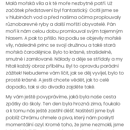
Malá mořská víla a k té moře nezbytně patří. Už
začátek představení byl fantastický. Ocitli jsme se
v hlubinách vod a před našima očima proplouvaly
různobarevné ryby a další mořští obyvatelé. Pán
moří k nám celou dobu promlouval svým tajemným
hlasem. A pak to přišlo. Na podiu se objevily mořské
víly, následně princ se svojí družinou a také stará
mořská čarodějnice. Bylo to krásné, strašidelné,
smutné i zamilované. Nálady a děje se střídaly a my
hltali každý obraz příběhu. Byl to opravdu parádní
zážitek! Nebudeme vám líčit, jak se děj vyvíjel, bylo to
prostě krásné. A jestli chcete vědět, jak to celé
dopadlo, tak si do divadla zajděte také.
My vám ještě povyprávíme, jaká byla naše cesta
zpátky do školy. Ten den byla hrozná zima, foukalo
a k tomu nás ještě zastihl déšť. Naštěstí jsme byli
poblíž Chrámu chmele a piva, který nám poskytl
momentální azyl. Kromě toho, že jsme nezmokli, jsme