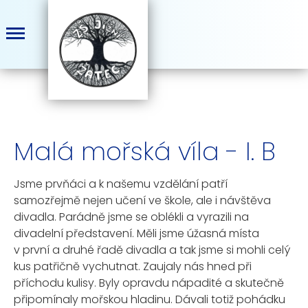
Malá mořská víla - I. B
Jsme prvňáci a k našemu vzdělání patří
samozřejmě nejen učení ve škole, ale i návštěva
divadla. Parádně jsme se oblékli a vyrazili na
divadelní představení. Měli jsme úžasná místa
v první a druhé řadě divadla a tak jsme si mohli celý
kus patřičně vychutnat. Zaujaly nás hned při
příchodu kulisy. Byly opravdu nápadité a skutečně
připomínaly mořskou hladinu. Dávali totiž pohádku