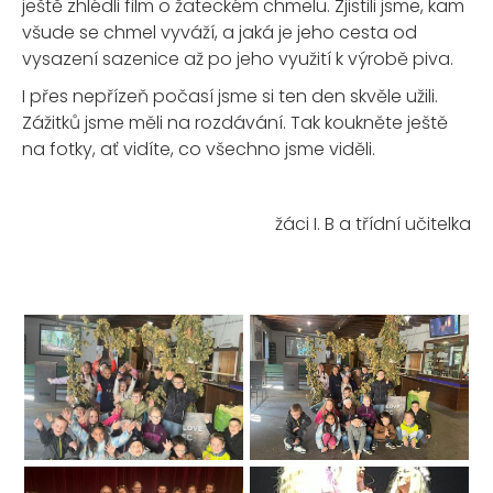
ještě zhlédli film o žateckém chmelu. Zjistili jsme, kam
všude se chmel vyváží, a jaká je jeho cesta od
vysazení sazenice až po jeho využití k výrobě piva.
I přes nepřízeň počasí jsme si ten den skvěle užili.
Zážitků jsme měli na rozdávání. Tak koukněte ještě
na fotky, ať vidíte, co všechno jsme viděli.
žáci I. B a třídní učitelka