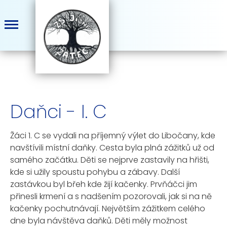
Daňci - I. C
Žáci 1. C se vydali na příjemný výlet do
Libočany
, kde
navštívili místní daňky. Cesta byla plná zážitků už od
samého začátku. Děti se nejprve zastavily na hřišti,
kde si užily spoustu pohybu a zábavy. Další
zastávkou byl břeh kde žijí kačenky. Prvňáčci jim
přinesli krmení a s nadšením pozorovali, jak si na ně
kačenky pochutnávají. Největším zážitkem celého
dne byla návštěva daňků. Děti měly možnost