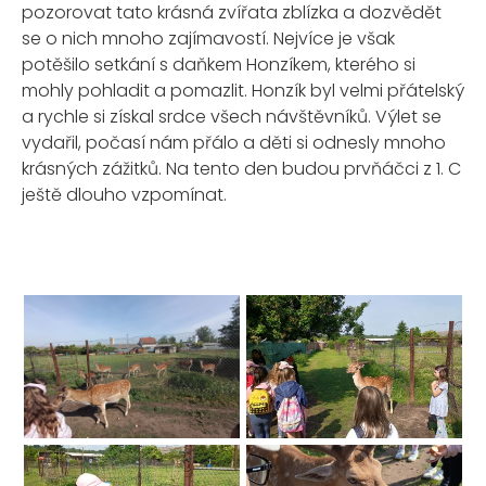
pozorovat tato krásná zvířata zblízka a dozvědět
se o nich mnoho zajímavostí. Nejvíce je však
potěšilo setkání s daňkem Honzíkem, kterého si
mohly pohladit a pomazlit. Honzík byl velmi přátelský
a rychle si získal srdce všech návštěvníků. Výlet se
vydařil, počasí nám přálo a děti si odnesly mnoho
krásných zážitků. Na tento den budou prvňáčci z 1. C
ještě dlouho vzpomínat.