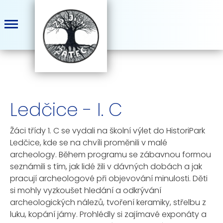
Ledčice - I. C
Žáci třídy 1. C se vydali na školní výlet do
HistoriPark
Ledčice
, kde se na chvíli proměnili v malé
archeology. Během programu se zábavnou formou
seznámili s tím, jak lidé žili v dávných dobách a jak
pracují archeologové při objevování minulosti. Děti
si mohly vyzkoušet hledání a odkrývání
archeologických nálezů, tvoření keramiky, střelbu z
luku, kopání jámy. Prohlédly si zajímavé exponáty a