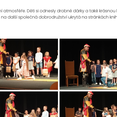
ní atmosféře. Děti si odnesly drobné dárky a také krásnou 
me na další společná dobrodružství ukrytá na stránkách kni