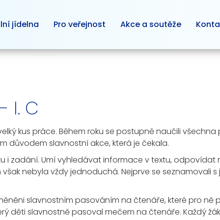
lní jídelna
Pro veřejnost
Akce a soutěže
Konta
 I. C
 velký kus práce. Během roku se postupně naučili všechna p
ním důvodem slavnostní akce, která je čekala.
u i zadání. Umí vyhledávat informace v textu, odpovídat 
ak nebyla vždy jednoduchá. Nejprve se seznamovali s jed
dměněni slavnostním pasováním na čtenáře, které pro ně př
erý děti slavnostně pasoval mečem na čtenáře. Každý žák pok