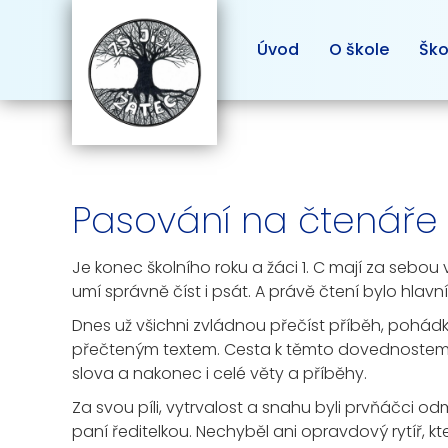
Úvod
O škole
Ško
Pasování na čtenáře -
Je konec školního roku a žáci 1. C mají za sebou
umí správně číst i psát. A právě čtení bylo hlav
Dnes už všichni zvládnou přečíst příběh, pohádk
přečteným textem. Cesta k těmto dovednostem vš
slova a nakonec i celé věty a příběhy.
Za svou píli, vytrvalost a snahu byli prvňáčci o
paní ředitelkou. Nechyběl ani opravdový rytíř, kt