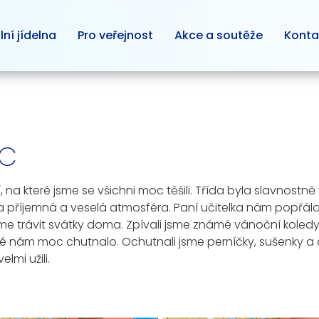
lní jídelna
Pro veřejnost
Akce a soutěže
Konta
 C
ení, na které jsme se všichni moc těšili. Třída byla slavn
a příjemná a veselá atmosféra. Paní učitelka nám popřála
e trávit svátky doma. Zpívali jsme známé vánoční koledy a
ré nám moc chutnalo. Ochutnali jsme perníčky, sušenky a 
lmi užili.