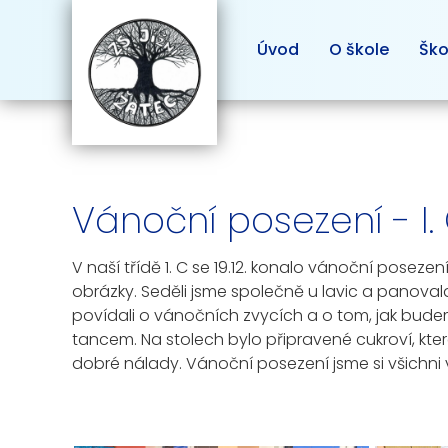
Úvod
O škole
Ško
Vánoční posezení - I.
V naší třídě 1. C se 19.12. konalo vánoční posez
obrázky. Seděli jsme společně u lavic a panoval
povídali o vánočních zvycích a o tom, jak budem
tancem. Na stolech bylo připravené cukroví, kte
dobré nálady. Vánoční posezení jsme si všichni ve