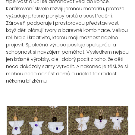
trpělivost a učí se dotahovat věci do konce.
Korálkování skvěle rozvíjí jemnou motoriku, protože
vyžaduje přesné pohyby prstů a soustředění.
Zároveň podporuje i prostorovou představivost,
když děti plánují tvary a barevné kombinace. Velkou
roli hraje i kreativita, kterou mají možnost naplno
projevit. Společná výroba posiluje spolupráci a
schopnost si navzájem pomáhat. Výsledkem nejsou
jen krásné výrobky, ale i dobrý pocit z toho, že děti
něco dokázaly samy vytvořit. A nakonec je těší, že si
mohou něco odnést domů a udělat tak radost
někomu blízkému.