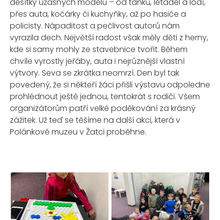
desítky úžasných modelů – od tanků, letadel a lodí,
přes auta, kočárky či kuchyňky, až po hasiče a
policisty. Nápaditost a pečlivost autorů nám
vyrazila dech. Největší radost však měly děti z herny,
kde si samy mohly ze stavebnice tvořit. Během
chvíle vyrostly jeřáby, auta i nejrůznější vlastní
výtvory. Seva se zkrátka neomrzí. Den byl tak
povedený, že si někteří žáci přišli výstavu odpoledne
prohlédnout ještě jednou, tentokrát s rodiči. Všem
organizátorům patří velké poděkování za krásný
zážitek. Už teď se těšíme na další akci, která v
Polánkově muzeu v Žatci proběhne.