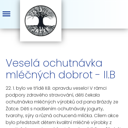
Veselá ochutnávka
mléčných dobrot - II.B
22. 1. bylo ve třídě II.B. opravdu veselo! V rámci
podpory zdravého stravování, děti čekala
ochutnávka mléčných výrobků od pana Brázdy ze
Žatce. Děti s nadšením ochutnávaly jogurty,
tvarohy, sýry a různá ochucená mlíčka.
Cílem akce
bylo představit dětem kvalitní mléčné výrobky z