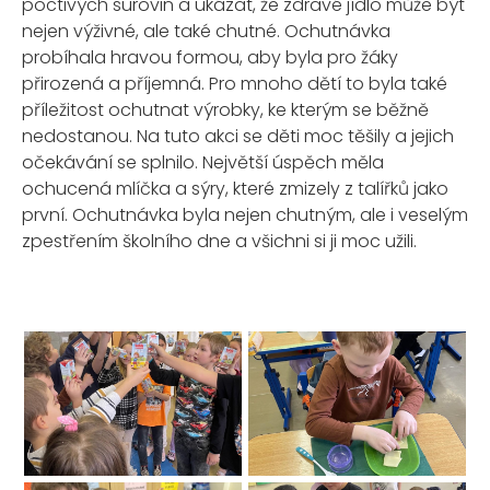
poctivých surovin a ukázat, že zdravé jídlo může být
nejen výživné, ale také chutné. Ochutnávka
probíhala hravou formou, aby byla pro žáky
přirozená a příjemná.
Pro mnoho dětí to byla také
příležitost ochutnat výrobky, ke kterým se běžně
nedostanou.
Na tuto akci se děti moc těšily a jejich
očekávání se splnilo. Největší úspěch měla
ochucená mlíčka a sýry, které zmizely z talířků jako
první.
Ochutnávka byla nejen chutným, ale i veselým
zpestřením školního dne a všichni si ji moc užili.