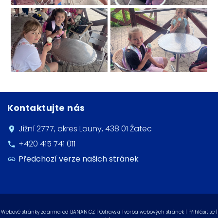
Kontaktujte nás
Jižní 2777, okres Louny, 438 01 Žatec
+420 415 741 011
Předchozí verze našich stránek
Webové stránky zdarma
od
BANAN.CZ
|
Ostravski Tvorba webových stránek
|
Přihlásit se
|