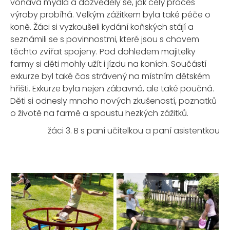
voňavá mýdla a dozvěděly se, jak celý proces
výroby probíhá. Velkým zážitkem byla také péče o
koně. Žáci si vyzkoušeli kydání koňských stájí a
seznámili se s povinnostmi, které jsou s chovem
těchto zvířat spojeny. Pod dohledem majitelky
farmy si děti mohly užít i jízdu na koních. Součástí
exkurze byl také čas strávený na místním dětském
hřišti. Exkurze byla nejen zábavná, ale také poučná.
Děti si odnesly mnoho nových zkušeností, poznatků
o životě na farmě a spoustu hezkých zážitků.
žáci 3. B s paní učitelkou a paní asistentkou