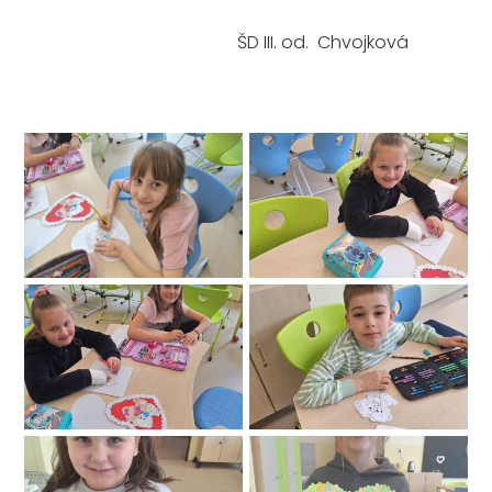
ŠD III. od. Chvojková