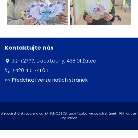
Kontaktujte nás
Jižní 2777, okres Louny, 438 01 Žatec
+420 415 741 011
Předchozí verze našich stránek
Webové stránky zdarma
od
BANAN.CZ
|
Ostravski Tvorba webových stránek
|
Přihlásit se
|
registrace