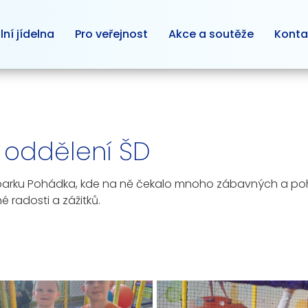
lní jídelna
Pro veřejnost
Akce a soutěže
Konta
. oddělení ŠD
nparku Pohádka, kde na ně čekalo mnoho zábavných a pohy
 radosti a zážitků.
ŠD Chvo