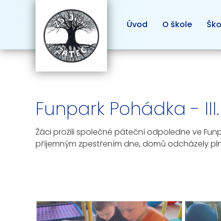
Úvod
O škole
Ško
Funpark Pohádka - III
Žáci prožili společné páteční odpoledne ve Fu
příjemným zpestřením dne, domů odcházely plné