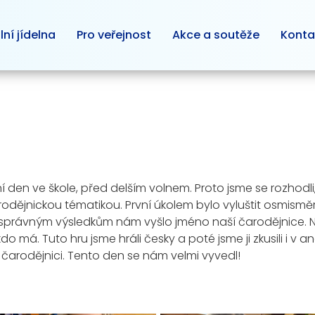
lní jídelna
Pro veřejnost
Akce a soutěže
Konta
í den ve škole, před delším volnem. Proto jsme se rozhodli
arodějnickou tématikou. První úkolem bylo vyluštit osmism
 správným výsledkům nám vyšlo jméno naší čarodějnice. 
 má. Tuto hru jsme hráli česky a poté jsme ji zkusili i v 
tní čarodějnici. Tento den se nám velmi vyvedl!