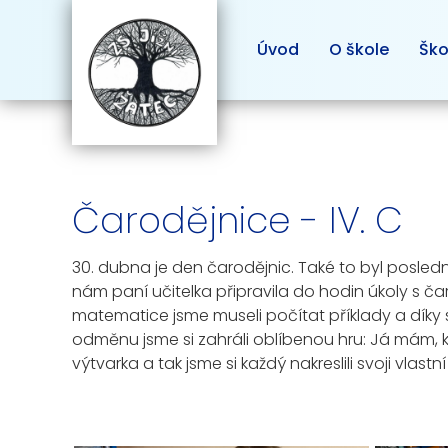
Úvod
O škole
Ško
Čarodějnice - IV. C
30. dubna je den čarodějnic. Také to byl posledn
nám paní učitelka připravila do hodin úkoly s č
matematice jsme museli počítat příklady a díky
odměnu jsme si zahráli oblíbenou hru: Já mám, kdo
výtvarka a tak jsme si každý nakreslili svoji vlas