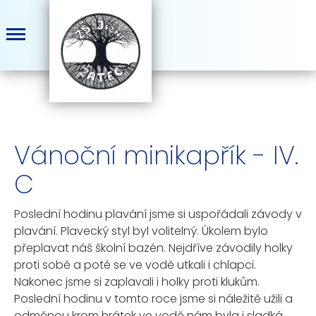
Vánoční minikapřík - IV.
C
Poslední hodinu plavání jsme si uspořádali závody v
plavání. Plavecký styl byl volitelný. Úkolem bylo
přeplavat náš školní bazén. Nejdříve závodily holky
proti sobě a poté se ve vodě utkali i chlapci.
Nakonec jsme si zaplavali i holky proti klukům.
Poslední hodinu v tomto roce jsme si náležitě užili a
odměnou krom hrátek ve vodě nám byla i sladká