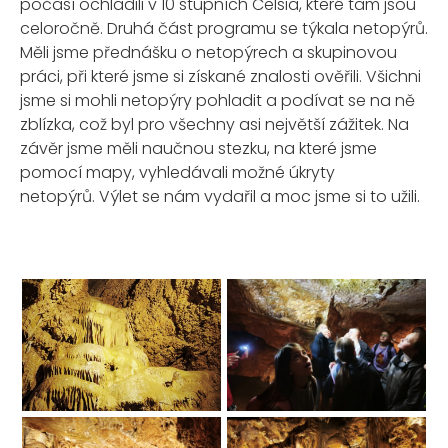
počasí ochladili v 10 stupních Celsia, které tam jsou
celoročně. Druhá část programu se týkala netopýrů.
Měli jsme přednášku o netopýrech a skupinovou
práci, při které jsme si získané znalosti ověřili. Všichni
jsme si mohli netopýry pohladit a podívat se na ně
zblízka, což byl pro všechny asi největší zážitek. Na
závěr jsme měli naučnou stezku, na které jsme
pomocí mapy, vyhledávali možné úkryty
netopýrů. Výlet se nám vydařil a moc jsme si to užili.