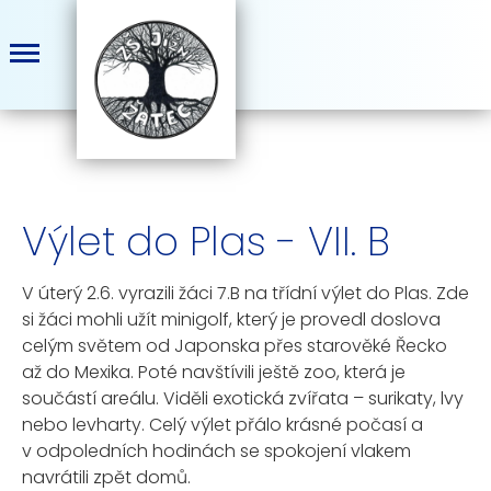
Výlet do Plas - VII. B
V úterý 2.6. vyrazili žáci 7.B na třídní výlet do Plas. Zde
si žáci mohli užít minigolf, který je provedl doslova
celým světem od Japonska přes starověké Řecko
až do Mexika. Poté navštívili ještě zoo, která je
součástí areálu. Viděli exotická zvířata – surikaty, lvy
nebo levharty. Celý výlet přálo krásné počasí a
v odpoledních hodinách se spokojení vlakem
navrátili zpět domů.