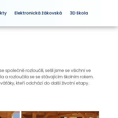
kty
Elektronická žákovská
3D škola
e společně rozloučili, sešli jsme se všichni ve
ila a rozloučila se se stávajícím školním rokem.
deváťáky, kteří odchází do další životní etapy.