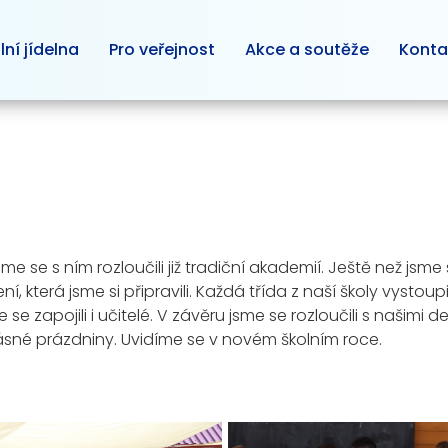
lní jídelna
Pro veřejnost
Akce a soutěže
Konta
 se s ním rozloučili již tradiční akademií. Ještě než jsme s
, která jsme si připravili. Každá třída z naší školy vystoup
 se zapojili i učitelé. V závěru jsme se rozloučili s našimi 
né prázdniny. Uvidíme se v novém školním roce.