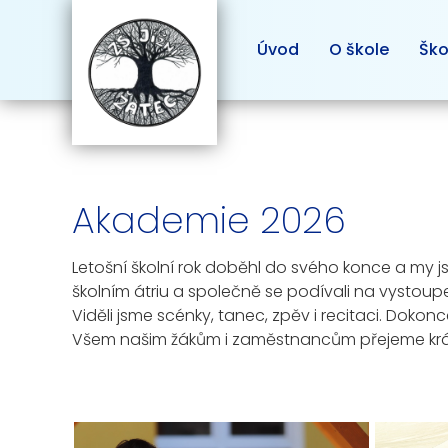
Úvod
O škole
Ško
Akademie 2026
Letošní školní rok doběhl do svého konce a my jsme
školním átriu a společně se podívali na vystoupení
Viděli jsme scénky, tanec, zpěv i recitaci. Dokonce
Všem našim žákům i zaměstnancům přejeme krás