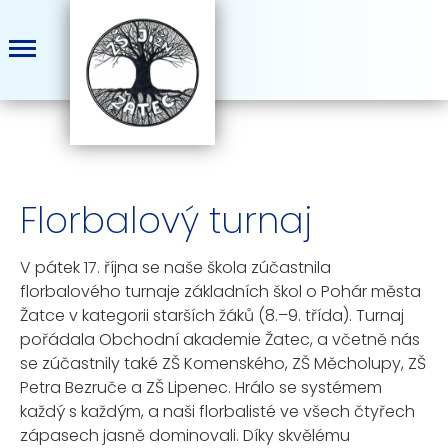
Florbalový turnaj
V pátek 17. října se naše škola zúčastnila
florbalového turnaje základních škol o Pohár města
Žatce v kategorii starších žáků (8.–9. třída). Turnaj
pořádala Obchodní akademie Žatec, a včetně nás
se zúčastnily také ZŠ Komenského, ZŠ Měcholupy, ZŠ
Petra Bezruče a ZŠ Lipenec. Hrálo se systémem
každý s každým, a naši florbalisté ve všech čtyřech
zápasech jasně dominovali. Díky skvělému