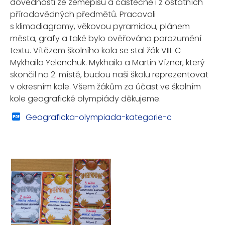
dovednosti ze zeměpisu a částečně i z ostatních
přírodovědných předmětů. Pracovali
s klimadiagramy, věkovou pyramidou, plánem
města, grafy a také bylo ověřováno porozumění
textu. Vítězem školního kola se stal žák VIII. C
Mykhailo Yelenchuk. Mykhailo a Martin Vízner, který
skončil na 2. místě, budou naši školu reprezentovat
v okresním kole. Všem žákům za účast ve školním
kole geografické olympiády děkujeme.
Geograficka-olympiada-kategorie-c