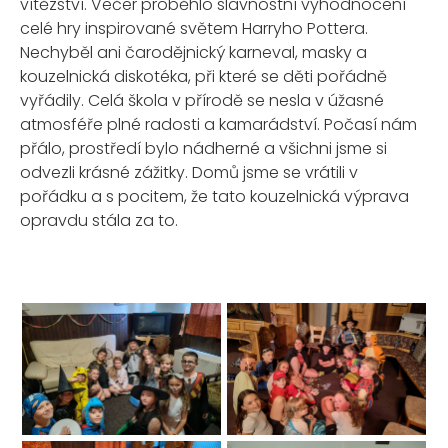
vítězství. Večer proběhlo slavnostní vyhodnocení
celé hry inspirované světem Harryho Pottera.
Nechyběl ani čarodějnický karneval, masky a
kouzelnická diskotéka, při které se děti pořádně
vyřádily. Celá škola v přírodě se nesla v úžasné
atmosféře plné radosti a kamarádství. Počasí nám
přálo, prostředí bylo nádherné a všichni jsme si
odvezli krásné zážitky. Domů jsme se vrátili v
pořádku a s pocitem, že tato kouzelnická výprava
opravdu stála za to.