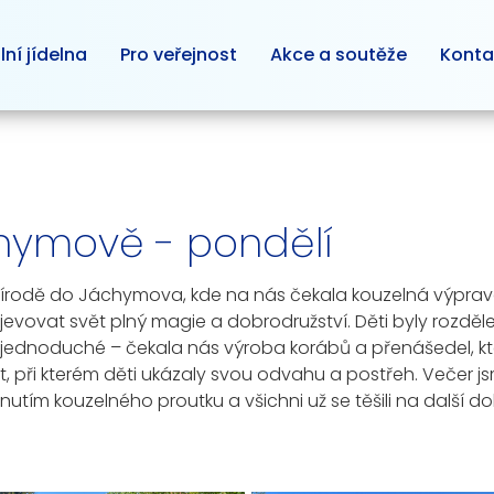
lní jídelna
Pro veřejnost
Akce a soutěže
Konta
chymově - pondělí
v přírodě do Jáchymova, kde na nás čekala kouzelná výprava
jevovat svět plný magie a dobrodružství. Děti byly rozděle
 jednoduché – čekala nás výroba korábů a přenášedel, kter
, při kterém děti ukázaly svou odvahu a postřeh. Večer js
vnutím kouzelného proutku a všichni už se těšili na další do