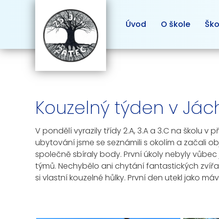
Úvod
O škole
Ško
Kouzelný týden v Já
V pondělí vyrazily třídy 2.A, 3.A a 3.C na školu 
ubytování jsme se seznámili s okolím a začali ob
společně sbíraly body. První úkoly nebyly vůbec
týmů. Nechybělo ani chytání fantastických zvířat
si vlastní kouzelné hůlky. První den utekl jako má