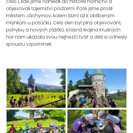
číslo 1, kde jsme nahlédli do historie hornictví a
objevovali tajemství podzemí. Poté jsme prošli
městem Jáchymov, kolem lázní až k oblíbeným
mlýnkům u potůčku. Celý den byl plný objevování,
pohybu a nových zážitků. Krásná krajina Krušných
hor nám ukázala svou nejhezčí tvář a děti si odnesly
spoustu vzpomínek.