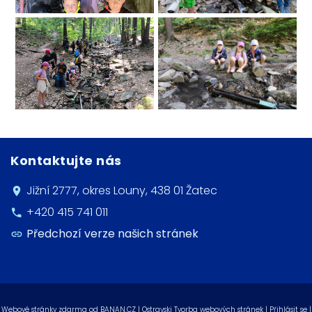
Kontaktujte nás
Jižní 2777, okres Louny, 438 01 Žatec
+420 415 741 011
Předchozí verze našich stránek
Webové stránky zdarma
od
BANAN.CZ
|
Ostravski Tvorba webových stránek
|
Přihlásit se
|