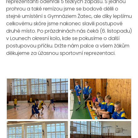
reprezentanti odehráli 5 těžkých zápasů. S jednou
prohrou a také remízou jsme se bodově dělili o
stejné umístění s Gymnáziem Žatec, ale díky lepšímu
celkovému skóre jsme nakonec slavili postupové
druhé místo. Po prázdninách nás čeká (6. listopadu)
v Lounech okresní kolo, kde se pokusíme o další
postupovou příčku. Držte nám palce a všem žákům
děkujeme za úžasnou sportovní reprezentaci.