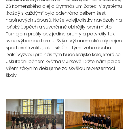
ZŠ Komenského alej a Gymnázium Žatec. V systému
„každý s každým“ bylo odehráno celkem šest
napínavých zápasů. Naše volejbalistky navázaly na
loňský úspěch a suverénně obhájily první místo.
Turnajem prošly bez jediné prohry a potvrdily tak
svou výbornou formu. Svým výkonem ukázaly nejen
sportovní kvalitu, ale i silného týmového ducha.
Další výzvou pro náš tým bude krajské kolo, které se
uskuteční během května v Jirkově. Držte nám palce!
Všem žákyním děkujeme za skvělou reprezentaci
školy.