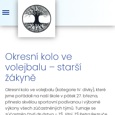
Okresní kolo ve
volejbalu – starší
žákyně
Okresní kolo ve volejbalu (kategorie IV. dívky), které
jsme pořádali na naší škole v pátek 27. března,
přineslo skvělou sportovní podívanou i výborné
výkony všech zúčastněných týmů. Turnaje se
zúčastnila čtyři družstva – ZŠ Jižní, ZŠ Petra Bezruče,