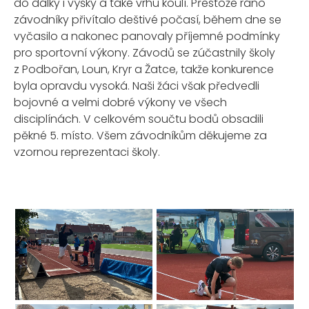
do dálky i výšky a také vrhu koulí. Přestože ráno
závodníky přivítalo deštivé počasí, během dne se
vyčasilo a nakonec panovaly příjemné podmínky
pro sportovní výkony. Závodů se zúčastnily školy
z Podbořan, Loun, Kryr a Žatce, takže konkurence
byla opravdu vysoká. Naši žáci však předvedli
bojovné a velmi dobré výkony ve všech
disciplínách. V celkovém součtu bodů obsadili
pěkné 5. místo. Všem závodníkům děkujeme za
vzornou reprezentaci školy.