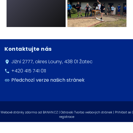
Kontaktujte nás
Jižní 2777, okres Louny, 438 01 Žatec
+420 415 741 011
Předchozí verze našich stránek
Webové stránky zdarma
od
BANAN.CZ
|
Ostravski Tvorba webových stránek
|
Přihlásit se
|
registrace